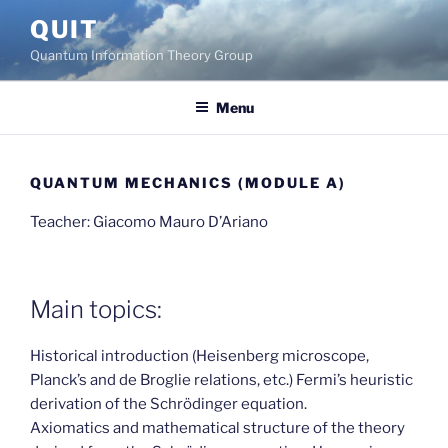
Skip
QUIT
to
Quantum Information Theory Group
content
Menu
QUANTUM MECHANICS (MODULE A)
Teacher: Giacomo Mauro D’Ariano
Main topics:
Historical introduction (Heisenberg microscope,
Planck’s and de Broglie relations, etc.) Fermi’s heuristic
derivation of the Schrödinger equation.
Axiomatics and mathematical structure of the theory