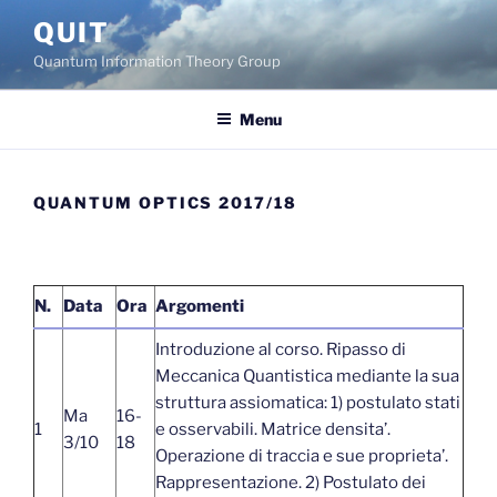
Skip
QUIT
to
Quantum Information Theory Group
content
Menu
QUANTUM OPTICS 2017/18
N.
Data
Ora
Argomenti
Introduzione al corso. Ripasso di
Meccanica Quantistica mediante la sua
struttura assiomatica: 1) postulato stati
Ma
16-
1
e osservabili. Matrice densita’.
3/10
18
Operazione di traccia e sue proprieta’.
Rappresentazione. 2) Postulato dei