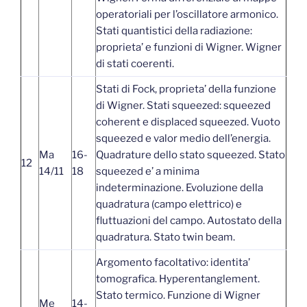
operatoriali per l’oscillatore armonico.
Stati quantistici della radiazione:
proprieta’ e funzioni di Wigner. Wigner
di stati coerenti.
Stati di Fock, proprieta’ della funzione
di Wigner. Stati squeezed: squeezed
coherent e displaced squeezed. Vuoto
squeezed e valor medio dell’energia.
Ma
16-
Quadrature dello stato squeezed. Stato
12
14/11
18
squeezed e’ a minima
indeterminazione. Evoluzione della
quadratura (campo elettrico) e
fluttuazioni del campo. Autostato della
quadratura. Stato twin beam.
Argomento facoltativo: identita’
tomografica. Hyperentanglement.
Stato termico. Funzione di Wigner
Me
14-