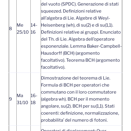
del vuoto (SPDC). Generazione di stati
squeezed. Definizioni relative
all’algebra di Lie. Algebre di Weyl-
Me
14-
Heisenberg (wh), di su(2) e di su(1,1).
8
25/10
16
Definizioni relative ai gruppi. Enunciato
del Th. di Lie. Algebra dell’operatore
esponenziale. Lemma Baker-Campbell-
Hausdorff (BCH) (argomento
facoltativo). Teorema BCH (argomento
facoltativo).
Dimostrazione del teorema di Lie.
Formula di BCH per operatori che
commutano con il loro commutatore
Ma
16-
9
(algebra wh). BCH per il momento
31/10
18
angolare, su(2). BCH per su(1,1). Stati
coerenti: definizione, normalizzazione,
probabilita’ del numero di fotoni.
Operatori di displacement; Over-