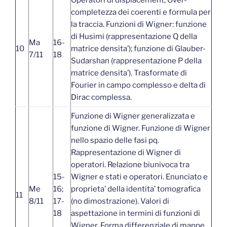
completezza dei coerenti e formula per
la traccia. Funzioni di Wigner: funzione
di Husimi (rappresentazione Q della
Ma
16-
10
matrice densita’); funzione di Glauber-
7/11
18
Sudarshan (rappresentazione P della
matrice densita’). Trasformate di
Fourier in campo complesso e delta di
Dirac complessa.
Funzione di Wigner generalizzata e
funzione di Wigner. Funzione di Wigner
nello spazio delle fasi pq.
Rappresentazione di Wigner di
operatori. Relazione biunivoca tra
15-
Wigner e stati e operatori. Enunciato e
Me
16;
proprieta’ della identita’ tomografica
11
8/11
17-
(no dimostrazione). Valori di
18
aspettazione in termini di funzioni di
Wigner. Forma differenziale di mappe