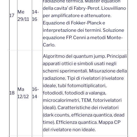
radiazione termica. Master equation
della cavita’ di Fabry-Perot. Liouvilliano
Me
14-
17
per amplificatore e attenuatore.
29/11
16
Equazione di Fokker-Planck e
interpretazione dei termini. Soluzione
equazione FP. Cenni a metodi Monte-
Carlo.
Algoritmo del quantum jump. Principali
apparati ottici e simboli usati negli
schemi sperimentali. Misurazione della
radiazione. Tipi di rivelatori (rivelatore
ideale, tubi fotomoltiplicatori,
Ma
16-
18
fotodiodi, fotodiodi a valanga,
12/12
14
microcalorimetri, TEM, fotorivelatori
ideali). Caratteristiche dei rivelatori
(dark counts, efficienza quantica, dead
time). Efficienza quantica. Mappa CP
del rivelatore non ideale.