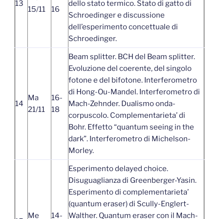
13
dello stato termico. Stato di gatto di
15/11
16
Schroedinger e discussione
dell’esperimento concettuale di
Schroedinger.
Beam splitter. BCH del Beam splitter.
Evoluzione del coerente, del singolo
fotone e del bifotone. Interferometro
di Hong-Ou-Mandel. Interferometro di
Ma
16-
14
Mach-Zehnder. Dualismo onda-
21/11
18
corpuscolo. Complementarieta’ di
Bohr. Effetto “quantum seeing in the
dark”. Interferometro di Michelson-
Morley.
Esperimento delayed choice.
Disuguaglianza di Greenberger-Yasin.
Esperimento di complementarieta’
(quantum eraser) di Scully-Englert-
Me
14-
Walther. Quantum eraser con il Mach-