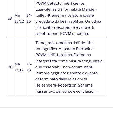
POVM detector inefficiente.
Equivalenza tra formula di Mandel-
Me
14-
Kelley-Kleiner e rivelatore ideale
19
13/12
16
preceduto da beam splitter. Omodina
bilanciato: descrizione e valore di
aspettazione. POVM omodina.
Tomografia omodina dall’identita’
tomografica. Apparato Eterodina.
POVM dell’eterodina. Eterodina
interpretata come misura congiunta di
Ma
16-
20
due osservabili non-commutanti.
17/12
18
Rumore aggiunto rispetto a quanto
determinato dalle relazioni di
Heisenberg-Robertson. Schema
riassuntivo del corso e conclusioni.