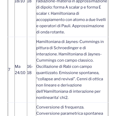
18/10
18
radiazione-materia in approssimazione
di dipolo: forma A scalar p e forma E
scalar r. Hamiltoniana di
accoppiamento con atomo a due livelli
e operatori di Pauli. Approssimazione
di onda rotante.
Hamiltoniana di Jaynes-Cummings in
pittura di Schroedinger e di
interazione. Hamiltoniana di Jaynes-
Cummings con campo classico.
Ma
16-
Oscillazione di Rabi con campo
7
24/10
18
quantizzato. Emissione spontanea,
“collapse and revival”. Cenni di ottica
non lineare e derivazione
dell’Hamiltoniana di interazione per
nonlinearita’ chi2.
Conversione di frequenza.
Conversione parametrica spontanea