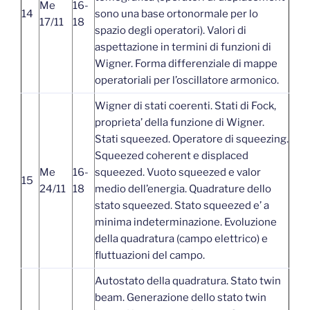
Me
16-
14
sono una base ortonormale per lo
17/11
18
spazio degli operatori). Valori di
aspettazione in termini di funzioni di
Wigner. Forma differenziale di mappe
operatoriali per l’oscillatore armonico.
Wigner di stati coerenti. Stati di Fock,
proprieta’ della funzione di Wigner.
Stati squeezed. Operatore di squeezing.
Squeezed coherent e displaced
Me
16-
squeezed. Vuoto squeezed e valor
15
24/11
18
medio dell’energia. Quadrature dello
stato squeezed. Stato squeezed e’ a
minima indeterminazione. Evoluzione
della quadratura (campo elettrico) e
fluttuazioni del campo.
Autostato della quadratura. Stato twin
beam. Generazione dello stato twin