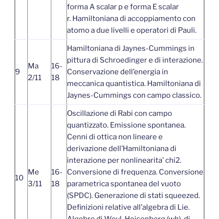
forma A scalar p e forma E scalar
r. Hamiltoniana di accoppiamento con
atomo a due livelli e operatori di Pauli.
Hamiltoniana di Jaynes-Cummings in
pittura di Schroedinger e di interazione.
Ma
16-
9
Conservazione dell’energia in
2/11
18
meccanica quantistica. Hamiltoniana di
Jaynes-Cummings con campo classico.
Oscillazione di Rabi con campo
quantizzato. Emissione spontanea.
Cenni di ottica non lineare e
derivazione dell’Hamiltoniana di
interazione per nonlinearita’ chi2.
Me
16-
Conversione di frequenza. Conversione
10
3/11
18
parametrica spontanea del vuoto
(SPDC). Generazione di stati squeezed.
Definizioni relative all’algebra di Lie.
Algebre di Weyl-Heisenberg (wh), di