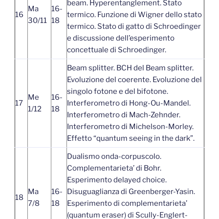
beam. Hyperentanglement. Stato
Ma
16-
16
termico. Funzione di Wigner dello stato
30/11
18
termico. Stato di gatto di Schroedinger
e discussione dell’esperimento
concettuale di Schroedinger.
Beam splitter. BCH del Beam splitter.
Evoluzione del coerente. Evoluzione del
singolo fotone e del bifotone.
Me
16-
17
Interferometro di Hong-Ou-Mandel.
1/12
18
Interferometro di Mach-Zehnder.
Interferometro di Michelson-Morley.
Effetto “quantum seeing in the dark”.
Dualismo onda-corpuscolo.
Complementarieta’ di Bohr.
Esperimento delayed choice.
Ma
16-
Disuguaglianza di Greenberger-Yasin.
18
7/8
18
Esperimento di complementarieta’
(quantum eraser) di Scully-Englert-