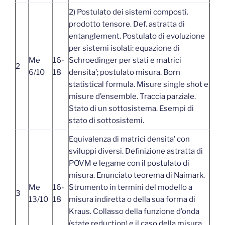
2) Postulato dei sistemi composti.
prodotto tensore. Def. astratta di
entanglement. Postulato di evoluzione
per sistemi isolati: equazione di
Me
16-
Schroedinger per stati e matrici
2
6/10
18
densita’; postulato misura. Born
statistical formula. Misure single shot e
misure d’ensemble. Traccia parziale.
Stato di un sottosistema. Esempi di
stato di sottosistemi.
Equivalenza di matrici densita’ con
sviluppi diversi. Definizione astratta di
POVM e legame con il postulato di
misura. Enunciato teorema di Naimark.
Me
16-
Strumento in termini del modello a
3
13/10
18
misura indiretta o della sua forma di
Kraus. Collasso della funzione d’onda
(state reduction) e il caso della misura