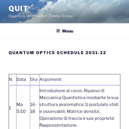
Skip
QUIT
to
Quantum Information Theory Group
content
Menu
QUANTUM OPTICS SCHEDULE 2021-22
N.
Data
Ora
Argomenti
Introduzione al corso. Ripasso di
Meccanica Quantistica mediante la sua
Ma
16-
struttura assiomatica: 1) postulato stati
1
5/10
18
e osservabili. Matrice densita’.
Operazione di traccia e sue proprieta’.
Rappresentazione.