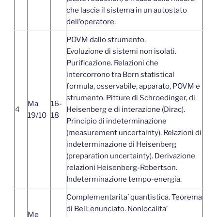
che lascia il sistema in un autostato
dell’operatore.
POVM dallo strumento.
Evoluzione di sistemi non isolati.
Purificazione. Relazioni che
intercorrono tra Born statistical
formula, osservabile, apparato, POVM e
strumento. Pitture di Schroedinger, di
Ma
16-
4
Heisenberg e di interazione (Dirac).
19/10
18
Principio di indeterminazione
(measurement uncertainty). Relazioni di
indeterminazione di Heisenberg
(preparation uncertainty). Derivazione
relazioni Heisenberg-Robertson.
Indeterminazione tempo-energia.
Complementarita’ quantistica. Teorema
di Bell: enunciato. Nonlocalita’
Me