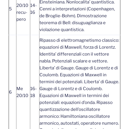
Einsteiniana. Nonlocalita’ quantistica.
20/10
14-
5
Cenni a interpretazioni (Copenhagen,
recu-
16
de Broglie-Bohm). Dimostrazione
pero
teorema di Bell: disuguaglianza e
violazione quantistica.
Ripasso di elettromagnetismo classico:
equazioni di Maxwell, forza di Lorentz.
Identita’ differenziali con il vettore
nabla. Potenziali scalare e vettore.
Liberta’ di Gauge. Gauge di Lorentz e di
Coulomb. Equazioni di Maxwell in
termini dei potenziali. Liberta’ di Gauge.
Me
16-
Gauge di Lorentz e di Coulomb.
6
20/10
18
Equazioni di Maxwell in termini dei
potenziali: equazioni d’onda. Ripasso
quantizzazione dell’oscillatore
armonico: Hamiltoniana oscillatore
armonico, autostati, operatore numero.