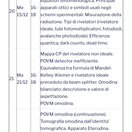
equation fenomenologica. Principali
Me
16-
apparati ottici e simboli usati negli
20
15/12
18
schemi sperimentali. Misurazione della
radiazione. Tipi di rivelatori (rivelatore
ideale, tubi fotomoltiplicatori, fotodiodi,
avalanche photodiode). Efficienza
quantica, dark counts, dead time.
Mappa CP del rivelatore non ideale.
POVM detector inefficiente.
Equivalenza tra formula di Mandel-
Ma
16-
Kelley-Kleiner e rivelatore ideale
21
21/12
18
preceduto da beam splitter. Omodina
bilanciato: descrizione e valore di
aspettazione.
POVM omodina.
POVM omodina (continuazione).
Tomografia omodina dall’identita’
tomografica. Apparato Eterodina.