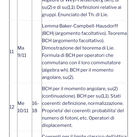
su(2) e di su(1,1). Definizioni relative ai
gruppi. Enunciato del Th. di Lie.
Lemma Baker-Campbell-Hausdorff
(BCH) (argomento facoltativo). Teorema
BCH (argomento facoltativo).
Ma
Dimostrazione del teorema di Lie.
11
9/11
Formula di BCH per operatori che
commutano con il loro commutatore
(algebra wh). BCH per il momento
angolare, su(2).
BCH per il momento angolare, su(2)
(continuazione). BCH per su(1,1). Stati
Me
16-
coerenti: definizione, normalizzazione.
12
10/11
18
Proprieta’ dei coerenti: probabilita’ del
numero di fotoni, etc. Operatori di
displacement.
Coerenti per il limite classico dell’ottica