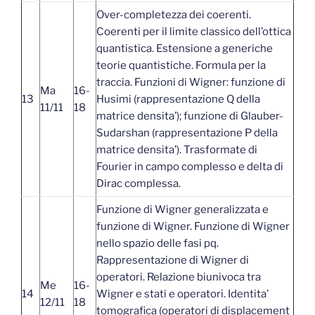
Over-completezza dei coerenti.
Coerenti per il limite classico dell’ottica
quantistica. Estensione a generiche
teorie quantistiche. Formula per la
traccia. Funzioni di Wigner: funzione di
Ma
16-
13
Husimi (rappresentazione Q della
11/11
18
matrice densita’); funzione di Glauber-
Sudarshan (rappresentazione P della
matrice densita’). Trasformate di
Fourier in campo complesso e delta di
Dirac complessa.
Funzione di Wigner generalizzata e
funzione di Wigner. Funzione di Wigner
nello spazio delle fasi pq.
Rappresentazione di Wigner di
operatori. Relazione biunivoca tra
Me
16-
14
Wigner e stati e operatori. Identita’
12/11
18
tomografica (operatori di displacement