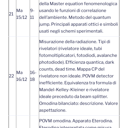
della Master equation fenomenologica
Ma
9-
usando le funzioni di correlazione
21
15/12
11
dell’ambiente. Metodo del quantum
jump. Principali apparati ottici e simboli
usati negli schemi sperimentali.
Misurazione della radiazione. Tipi di
rivelatori (rivelatore ideale, tubi
fotomoltiplicatori, fotodiodi, avalanche
photodiode). Efficienza quantica, dark
counts, dead time. Mappa CP del
Ma
16-
22
rivelatore non ideale. POVM detector
16/12
18
inefficiente. Equivalenza tra formula di
Mandel-Kelley-Kleiner e rivelatore
ideale preceduto da beam splitter.
Omodina bilanciato: descrizione. Valore
aspettazione.
POVM omodina. Apparato Eterodina.
Eterodina interpretata come misura