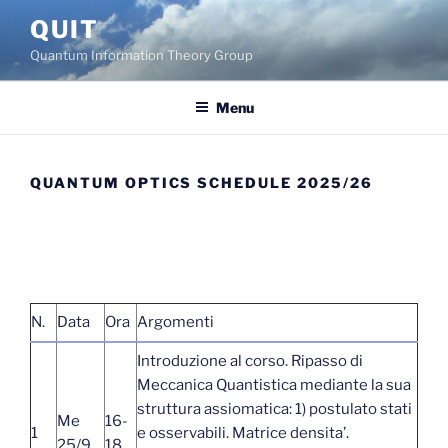
Skip
QUIT
to
Quantum Information Theory Group
content
Menu
QUANTUM OPTICS SCHEDULE 2025/26
N.
Data
Ora
Argomenti
Introduzione al corso. Ripasso di
Meccanica Quantistica mediante la sua
struttura assiomatica: 1) postulato stati
Me
16-
1
e osservabili. Matrice densita’.
25/9
18