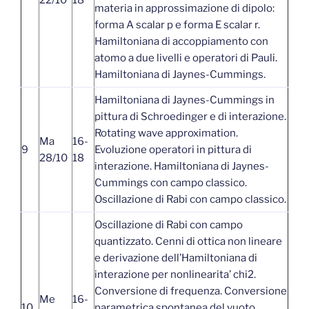
22/10
18
materia in approssimazione di dipolo:
forma A scalar p e forma E scalar r.
Hamiltoniana di accoppiamento con
atomo a due livelli e operatori di Pauli.
Hamiltoniana di Jaynes-Cummings.
Hamiltoniana di Jaynes-Cummings in
pittura di Schroedinger e di interazione.
Rotating wave approximation.
Ma
16-
9
Evoluzione operatori in pittura di
28/10
18
interazione. Hamiltoniana di Jaynes-
Cummings con campo classico.
Oscillazione di Rabi con campo classico.
Oscillazione di Rabi con campo
quantizzato. Cenni di ottica non lineare
e derivazione dell’Hamiltoniana di
interazione per nonlinearita’ chi2.
Conversione di frequenza. Conversione
Me
16-
10
parametrica spontanea del vuoto