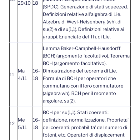
29/10
18
(SPDC). Generazione di stati squeezed.
Definizioni relative all’algebra di Lie.
Algebre di Weyl-Heisenberg (wh), di
su(2) e di su(1,1). Definizioni relative ai
gruppi. Enunciato del Th. di Lie.​
Lemma Baker-Campbell-Hausdorff
(BCH) (argomento facoltativo). Teorema
BCH (argomento facoltativo).
Ma
16-
Dimostrazione del teorema di Lie.
11
4/11
18
Formula di BCH per operatori che
commutano con il loro commutatore
(algebra wh). BCH per il momento
angolare, su(2).
BCH per su(1,1). Stati coerenti:
Me
16-
definizione, normalizzazione. Proprieta’
12
5/11
18
dei coerenti: probabilita’ del numero di
fotoni, etc. Operatori di displacement