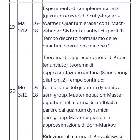
Esperimento di complementarieta’
(quantum eraser) di Scully-Englert-
Ma
16-
Walther. Quantum eraser con il Mach-
19
2/12
18
Zehnder. Sistemi quantistici aperti. 1)
Tempo discreto: formalismo delle
quantum operations; mappe CP.
Teorema di rappresentazione di Kraus
(enunciato); teorema di
rappresentazione unitaria (Stinespring
dilation). 2) Tempo continuo:
Me
16-
formalismo del quantum dynamical
20
3/12
18
semigroup. Master equation; Master
equation nella forma di Lindblad a
partire dal quantum dynamical
semigroup. Master equation in
approssimazione di Born-Markov.
Riduzione alla forma di Kossakowski