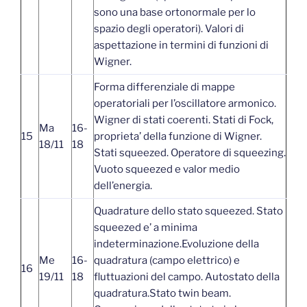
sono una base ortonormale per lo
spazio degli operatori). Valori di
aspettazione in termini di funzioni di
Wigner.
Forma differenziale di mappe
operatoriali per l’oscillatore armonico.
Wigner di stati coerenti. Stati di Fock,
Ma
16-
15
proprieta’ della funzione di Wigner.
18/11
18
Stati squeezed. Operatore di squeezing.
Vuoto squeezed e valor medio
dell’energia.
Quadrature dello stato squeezed. Stato
squeezed e’ a minima
indeterminazione.Evoluzione della
Me
16-
quadratura (campo elettrico) e
16
19/11
18
fluttuazioni del campo. Autostato della
quadratura.Stato twin beam.