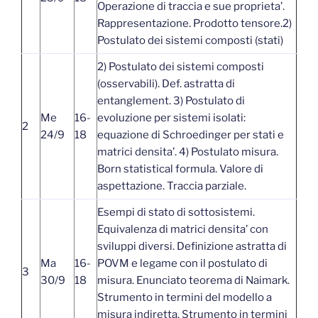
Operazione di traccia e sue proprieta’.
Rappresentazione. Prodotto tensore.2)
Postulato dei sistemi composti (stati)
2) Postulato dei sistemi composti
(osservabili). Def. astratta di
entanglement. 3) Postulato di
Me
16-
evoluzione per sistemi isolati:
2
24/9
18
equazione di Schroedinger per stati e
matrici densita’. 4) Postulato misura.
Born statistical formula. Valore di
aspettazione. Traccia parziale.
Esempi di stato di sottosistemi.
Equivalenza di matrici densita’ con
sviluppi diversi. Definizione astratta di
Ma
16-
POVM e legame con il postulato di
3
30/9
18
misura. Enunciato teorema di Naimark.
Strumento in termini del modello a
misura indiretta. Strumento in termini