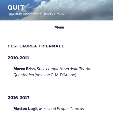
Skip
QUIT
to
Quantum Information Theory Group
content
Menu
TESI LAUREA TRIENNALE
2010-2011
Marco Erba,
Sulla completezza della Teoria
Quantistica
(Advisor: G. M. D’Ariano)
2016-2017
Matteo Lugli,
Mass and Proper Time as